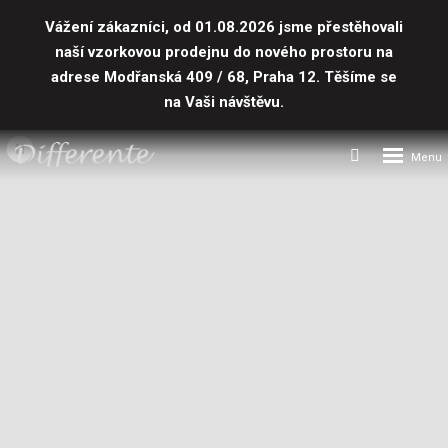
Vážení zákazníci, od 01.08.2026 jsme přestěhovali
naší vzorkovou prodejnu do nového prostoru
na
adrese Modřanská 409 / 68, Praha 12. Těšíme se
na Vaši návštěvu.
DIFFERENTE
Rozbalení
Vyhledávání
Spuštění/zastavení
menu
s.r.o.,
videa
široký
výběr
stěrek
na
stěny,
podlahy,