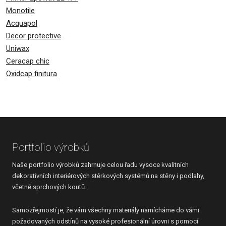
Monotile
Acquapol
Decor protective
Uniwax
Ceracap chic
Oxidcap finitura
Portfolio výrobků
Naše portfolio výrobků zahrnuje celou řadu vysoce kvalitních
dekorativních interiérových stěrkových systémů na stěny i podlahy,
včetně sprchových koutů.
Samozřejmostí je, že vám všechny materiály namícháme do vámi
požadovaných odstínů na vysoké profesionální úrovni s pomocí