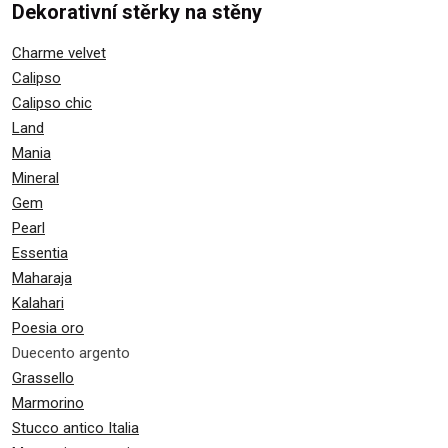
Dekorativní stěrky na stěny
Charme velvet
Calipso
Calipso chic
Land
Mania
Mineral
Gem
Pearl
Essentia
Maharaja
Kalahari
Poesia oro
Duecento argento
Grassello
Marmorino
Stucco antico Italia