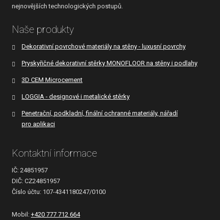
nejnovějších technologických postupů.
Naše produkty
Dekorativní povrchové materiály na stěny - luxusní povrchy
Pryskyřičné dekorativní stěrky MONOFLOOR na stěny i podlahy
3D CEM Microcement
LOGGIA - designové i metalické stěrky
Penetrační, podkladní, finální ochranné materiály, nářadí
pro aplikaci
Kontaktní informace
IČ: 24851957
DIČ: CZ24851957
Číslo účtu: 107-4341180247/0100
Mobil:
+420 777 712 664