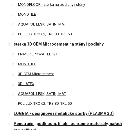
MONOFLOOR - stěrka na podlahy i stěny
MONOTILE
AQUAPOL LESK, SATIN, MAT
POLILUX TRO 62, TRS 80, TRL 50
stěrka 3D CEM Microcement na stěny i podlahy
PRIMER EPOWAT LE 1/1
MONOTILE
3D CEM Microcement
3D LATEX
AQUAPOL LESK, SATIN, MAT
POLILUX TRO 62, TRS 80, TRL 50
LOGGIA - designové i metalické stěrky (PLASMA 3D)
Penetrační, podkladní, finální ochranné materiály, nářadí