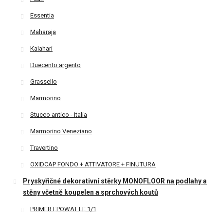
Essentia
Maharaja
Kalahari
Duecento argento
Grassello
Marmorino
Stucco antico - Italia
Marmorino Veneziano
Travertino
OXIDCAP FONDO + ATTIVATORE + FINUTURA
Pryskyřičné dekorativní stěrky MONOFLOOR na podlahy a
stěny včetně koupelen a sprchových koutů
PRIMER EPOWAT LE 1/1