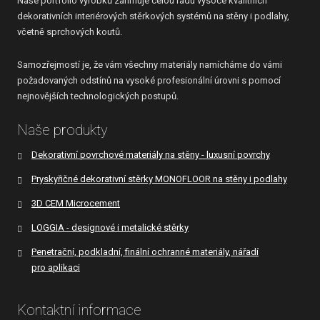
Naše portfolio výrobků zahrnuje celou řadu vysoce kvalitních
dekorativních interiérových stěrkových systémů na stěny i podlahy,
včetně sprchových koutů.
Samozřejmostí je, že vám všechny materiály namícháme do vámi
požadovaných odstínů na vysoké profesionální úrovni s pomocí
nejnovějších technologických postupů.
Naše produkty
Dekorativní povrchové materiály na stěny - luxusní povrchy
Pryskyřičné dekorativní stěrky MONOFLOOR na stěny i podlahy
3D CEM Microcement
LOGGIA - designové i metalické stěrky
Penetrační, podkladní, finální ochranné materiály, nářadí
pro aplikaci
Kontaktní informace