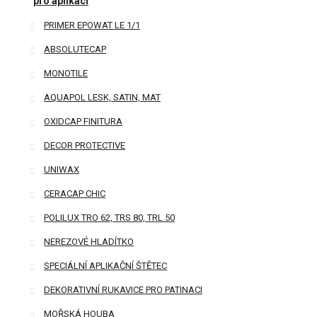
pro aplikaci
PRIMER EPOWAT LE 1/1
ABSOLUTECAP
MONOTILE
AQUAPOL LESK, SATIN, MAT
OXIDCAP FINITURA
DECOR PROTECTIVE
UNIWAX
CERACAP CHIC
POLILUX TRO 62, TRS 80, TRL 50
NEREZOVÉ HLADÍTKO
SPECIÁLNÍ APLIKAČNÍ ŠTĚTEC
DEKORATIVNÍ RUKAVICE PRO PATINACI
MOŘSKÁ HOUBA