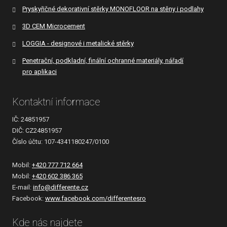
Pryskyřičné dekorativní stěrky MONOFLOOR na stěny i podlahy
3D CEM Microcement
LOGGIA - designové i metalické stěrky
Penetrační, podkladní, finální ochranné materiály, nářadí
pro aplikaci
Kontaktní informace
IČ: 24851957
DIČ: CZ24851957
Číslo účtu: 107-4341180247/0100
Mobil:
+420 777 712 664
Mobil:
+420 602 386 365
E-mail:
info@differente.cz
Facebook:
www.facebook.com/differentesro
Kde nás najdete