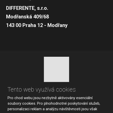
DIFFERENTE, s.r.o.
Modřanská 409/68
143 00 Praha 12 - Modřany
© 2026, vytvořila eBRÁNA s.r.o.
Tento web využívá cookies
Mapa stránek
|
Podmínky použití
|
Nastavení cookies
Pro chod webu jsou nezbytně aktivovány esenciální
VYROBILA
soubory cookies. Pro plnohodnotné poskytování služeb,
personalizaci reklam a analýzu návštěvnosti jsou však