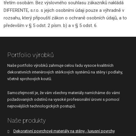
třetím osobám. Bez výslovného souhlasu zákazníků nakládá
DIFFERENTE, s.r.o. s jejich osobními údaji pouze a výhradně v
rozsahu, který připouští zákon o ochraně osobních údajů, a to
především v § 5 odst. 2 písm. b) a v § 5 odst. 6.
Portfolio výrobků
Naše portfolio výrobků zahrnuje celou řadu vysoce kvalitních
dekorativních interiérových stěrkových systémů na stěny i podlahy,
včetně sprchových koutů.
Samozřejmostí je, že vám všechny materiály namícháme do vámi
požadovaných odstínů na vysoké profesionální úrovni s pomocí
nejnovějších technologických postupů.
Naše produkty
Dekorativní povrchové materiály na stěny - luxusní povrchy