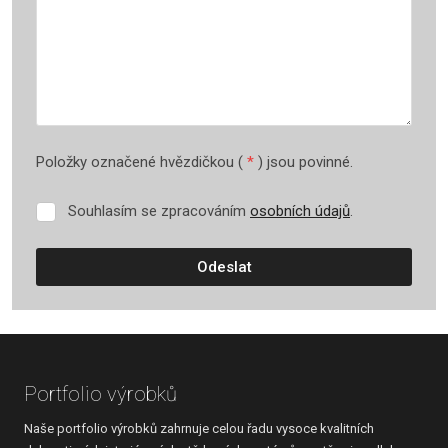
Položky označené hvězdičkou (
*
) jsou povinné.
Souhlasím se zpracováním
osobních údajů
.
Souhlasím
se
zpracováním
Odeslat
osobních
údajů
.
Formulář
se
nepodařilo
Portfolio výrobků
odeslat.
Naše portfolio výrobků zahrnuje celou řadu vysoce kvalitních