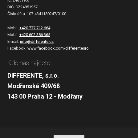
IČ: 24851957
DIČ: CZ24851957
Číslo účtu: 107-4341180247/0100
Mobil:
+420 777 712 664
Mobil:
+420 602 386 365
E-mail:
info@differente.cz
Facebook:
www.facebook.com/differentesro
Kde nás najdete
DIFFERENTE, s.r.o.
Modřanská 409/68
143 00 Praha 12 - Modřany