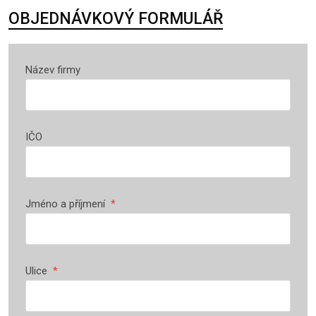
OBJEDNÁVKOVÝ FORMULÁŘ
Název firmy
IČO
Jméno a příjmení
*
Ulice
*