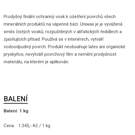
Prodyšný finální ochranný vosk k ošetření povrchů všech
minerálních produktů na vápenné bázi. Uniwax je je vyvážená
směs čistých vosků, rozpuštěných v alifatických ředidlech a
zjasňujících přísad. Používá se v interiérech, vytváří
vodoodpudivý povrch. Produkt neobsahuje latex ani organické
pryskyřice, nevytváří povrchový film a nemění prodyšnost
materiálu, na kterém je aplikován.
BALENÍ
Balení: 1 kg
Cena: 1.345,- Kč / 1 kg