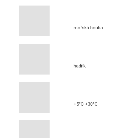
mořská houba
hadřík
+5°C +30°C