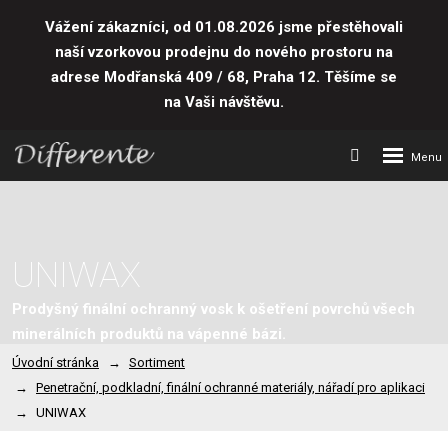
Vážení zákazníci, od 01.08.2026 jsme přestěhovali
naší vzorkovou prodejnu do nového prostoru
na
adrese Modřanská 409 / 68, Praha 12. Těšíme se
na Vaši návštěvu.
Rozbalení
Vyhledávání
menu
UNIWAX
Prodyšný finální ochranný vosk k ošetření povrchů všech
minerálních produktů na vápenné bázi.
Úvodní stránka
Sortiment
Penetrační, podkladní, finální ochranné materiály, nářadí pro aplikaci
UNIWAX