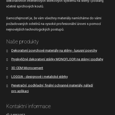
dekorativních interiérových stěrkových systémů na stěny i podlahy,
včetně sprchových koutů.
Samozřejmostí je, že vám všechny materiály namícháme do vámi
požadovaných odstínů na vysoké profesionální úrovni s pomocí
nejnovějších technologických postupů.
Naše produkty
Dekorativní povrchové materiály na stěny - luxusní povrchy
Pryskyřičné dekorativní stěrky MONOFLOOR na stěny i podlahy
3D CEM Microcement
LOGGIA - designové i metalické stěrky
Penetrační, podkladní, finální ochranné materiály, nářadí
pro aplikaci
Kontaktní informace