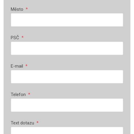
Město
*
PSČ
*
E-mail
*
Telefon
*
Text dotazu
*