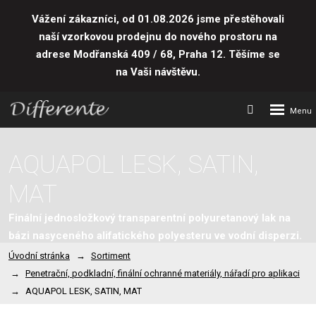
Vážení zákazníci, od 01.08.2026 jsme přestěhovali
naší vzorkovou prodejnu do nového prostoru
na
adrese Modřanská 409 / 68, Praha 12. Těšíme se
na Vaši návštěvu.
Rozbalení
Vyhledávání
menu
AQUAPOL LESK, SATIN,
MAT
Finální jednosložkový transparentní polyuretanový lak na
bázi nasyceného alifatického polyesteru ve vodní disperzi.
Úvodní stránka
Sortiment
Penetrační, podkladní, finální ochranné materiály, nářadí pro aplikaci
AQUAPOL LESK, SATIN, MAT