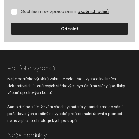
Souhlasím se zpracováním
osobních údajů
.
Souhlasím
se
zpracováním
Odeslat
osobních
údajů
.
Formulář
se
nepodařilo
Portfolio výrobků
odeslat.
Naše portfolio výrobků zahrnuje celou řadu vysoce kvalitních
dekorativních interiérových stěrkových systémů na stěny i podlahy,
včetně sprchových koutů.
Samozřejmostí je, že vám všechny materiály namícháme do vámi
požadovaných odstínů na vysoké profesionální úrovni s pomocí
nejnovějších technologických postupů.
Naše produkty