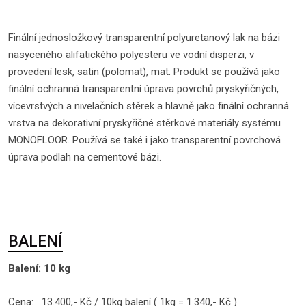
Finální jednosložkový transparentní polyuretanový lak na bázi
nasyceného alifatického polyesteru ve vodní disperzi, v
provedení lesk, satin (polomat), mat. Produkt se používá jako
finální ochranná transparentní úprava povrchů pryskyřičných,
vícevrstvých a nivelačních stěrek a hlavně jako finální ochranná
vrstva na dekorativní pryskyřičné stěrkové materiály systému
MONOFLOOR. Používá se také i jako transparentní povrchová
úprava podlah na cementové bázi.
BALENÍ
Balení: 10 kg
Cena: 13.400,- Kč / 10kg balení ( 1kg = 1.340,- Kč )