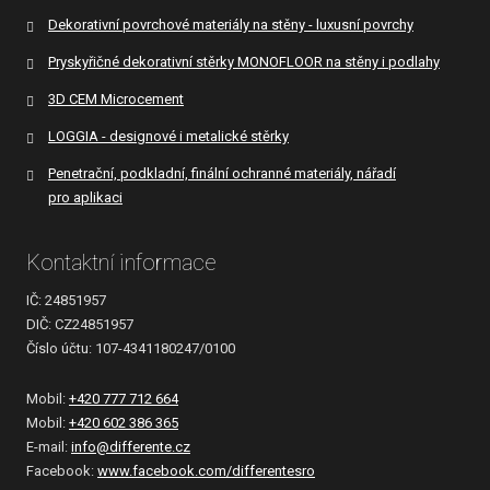
Dekorativní povrchové materiály na stěny - luxusní povrchy
Pryskyřičné dekorativní stěrky MONOFLOOR na stěny i podlahy
3D CEM Microcement
LOGGIA - designové i metalické stěrky
Penetrační, podkladní, finální ochranné materiály, nářadí
pro aplikaci
Kontaktní informace
IČ: 24851957
DIČ: CZ24851957
Číslo účtu: 107-4341180247/0100
Mobil:
+420 777 712 664
Mobil:
+420 602 386 365
E-mail:
info@differente.cz
Facebook:
www.facebook.com/differentesro