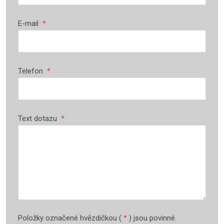
E-mail
*
Telefon
*
Text dotazu
*
Položky označené hvězdičkou (
*
) jsou povinné.