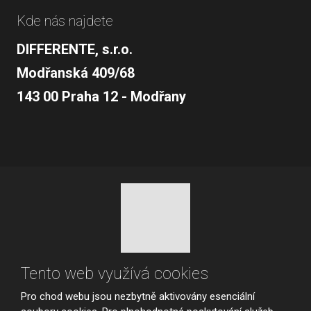
Kde nás najdete
DIFFERENTE, s.r.o.
Modřanská 409/68
143 00 Praha 12 - Modřany
© 2026, vytvořila eBRÁNA s.r.o.
Tento web využívá cookies
Mapa stránek
|
Podmínky použití
|
Nastavení cookies
Pro chod webu jsou nezbytně aktivovány esenciální
VYROBILA