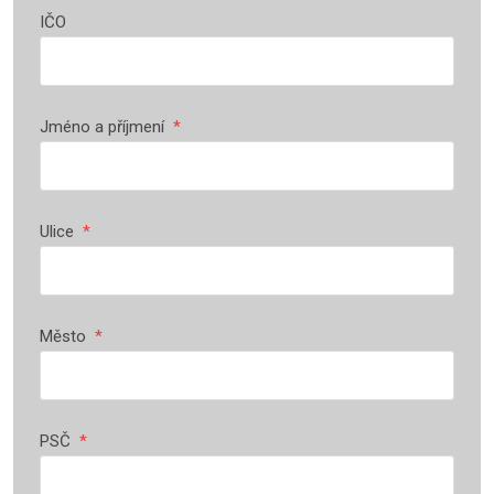
IČO
Jméno a příjmení
*
Ulice
*
Město
*
PSČ
*