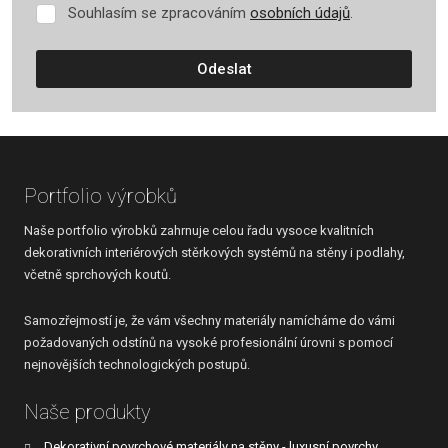
Souhlasím se zpracováním
osobních údajů
.
Souhlasím
se
zpracováním
Odeslat
osobních
údajů
.
Formulář
se
nepodařilo
Portfolio výrobků
odeslat.
Naše portfolio výrobků zahrnuje celou řadu vysoce kvalitních
dekorativních interiérových stěrkových systémů na stěny i podlahy,
včetně sprchových koutů.
Samozřejmostí je, že vám všechny materiály namícháme do vámi
požadovaných odstínů na vysoké profesionální úrovni s pomocí
nejnovějších technologických postupů.
Naše produkty
Dekorativní povrchové materiály na stěny - luxusní povrchy