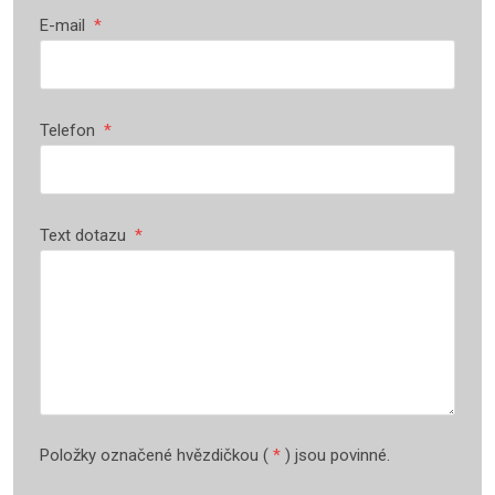
E-mail
*
Telefon
*
Text dotazu
*
Položky označené hvězdičkou (
*
) jsou povinné.