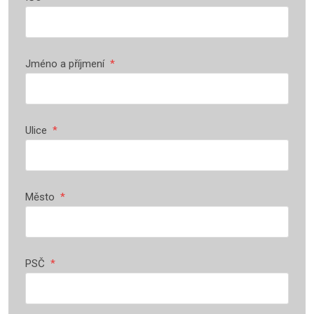
Jméno a příjmení
*
Ulice
*
Město
*
PSČ
*