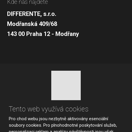
Kde nás najdete
DIFFERENTE, s.r.o.
Modřanská 409/68
143 00 Praha 12 - Modřany
© 2026, vytvořila eBRÁNA s.r.o.
Tento web využívá cookies
Mapa stránek
|
Podmínky použití
|
Nastavení cookies
Pro chod webu jsou nezbytně aktivovány esenciální
VYROBILA
soubory cookies. Pro plnohodnotné poskytování služeb,
personalizaci reklam a analýzu návštěvnosti jsou však