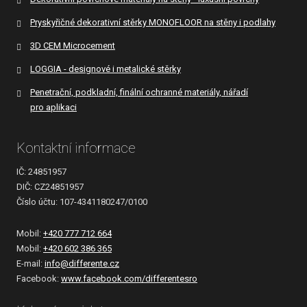
Pryskyřičné dekorativní stěrky MONOFLOOR na stěny i podlahy
3D CEM Microcement
LOGGIA - designové i metalické stěrky
Penetrační, podkladní, finální ochranné materiály, nářadí
pro aplikaci
Kontaktní informace
IČ: 24851957
DIČ: CZ24851957
Číslo účtu: 107-4341180247/0100
Mobil:
+420 777 712 664
Mobil:
+420 602 386 365
E-mail:
info@differente.cz
Facebook:
www.facebook.com/differentesro