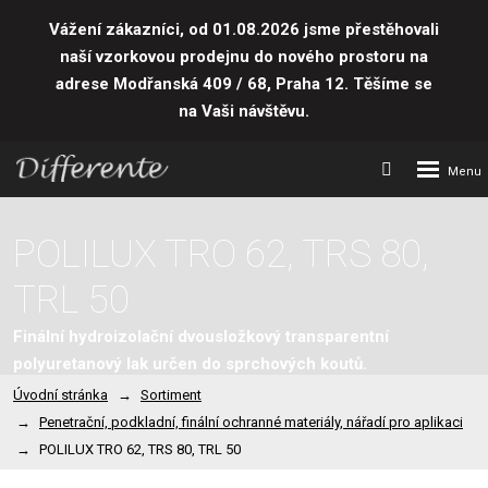
Vážení zákazníci, od 01.08.2026 jsme přestěhovali
naší vzorkovou prodejnu do nového prostoru
na
adrese Modřanská 409 / 68, Praha 12. Těšíme se
na Vaši návštěvu.
Rozbalení
Vyhledávání
menu
POLILUX TRO 62, TRS 80,
TRL 50
Finální hydroizolační dvousložkový transparentní
polyuretanový lak určen do sprchových koutů.
Úvodní stránka
Sortiment
Penetrační, podkladní, finální ochranné materiály, nářadí pro aplikaci
POLILUX TRO 62, TRS 80, TRL 50