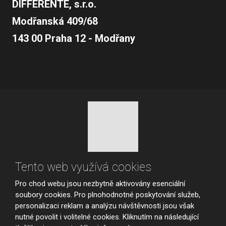
DIFFERENTE, s.r.o.
Modřanská 409/68
143 00 Praha 12 - Modřany
© 2026, vytvořila eBRÁNA s.r.o.
Tento web využívá cookies
Mapa stránek
|
Podmínky použití
|
Nastavení cookies
Pro chod webu jsou nezbytně aktivovány esenciální
VYROBILA
soubory cookies. Pro plnohodnotné poskytování služeb,
personalizaci reklam a analýzu návštěvnosti jsou však
nutné povolit i volitelné cookies. Kliknutím na následující