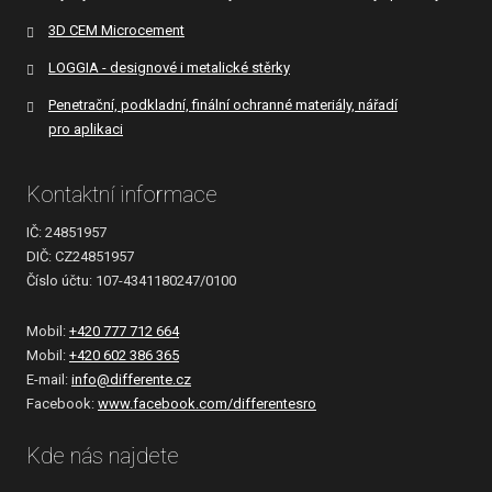
3D CEM Microcement
LOGGIA - designové i metalické stěrky
Penetrační, podkladní, finální ochranné materiály, nářadí
pro aplikaci
Kontaktní informace
IČ: 24851957
DIČ: CZ24851957
Číslo účtu: 107-4341180247/0100
Mobil:
+420 777 712 664
Mobil:
+420 602 386 365
E-mail:
info@differente.cz
Facebook:
www.facebook.com/differentesro
Kde nás najdete