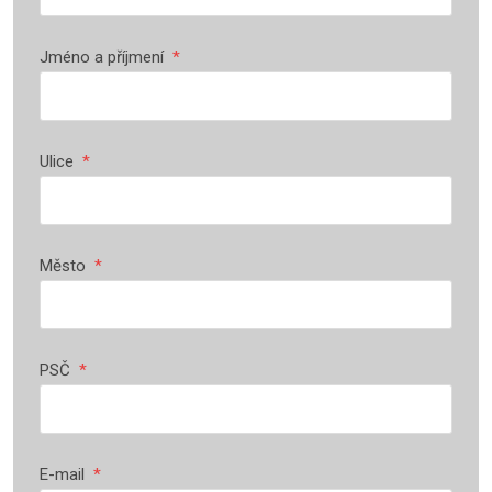
Jméno a příjmení
*
Ulice
*
Město
*
PSČ
*
E-mail
*