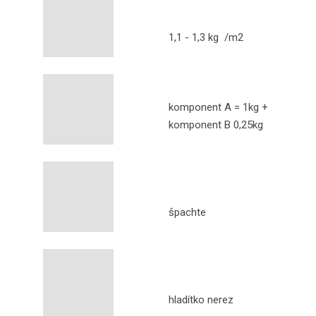
1,1 - 1,3 kg /m2
komponent A = 1kg +
komponent B 0,25kg
špachte
hladítko nerez