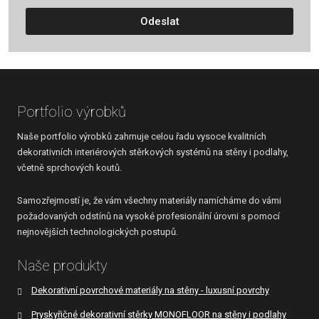
zpracováním
Odeslat
osobních
údajů
.
Formulář
se
nepodařilo
Portfolio výrobků
odeslat.
Naše portfolio výrobků zahrnuje celou řadu vysoce kvalitních
dekorativních interiérových stěrkových systémů na stěny i podlahy,
včetně sprchových koutů.
Samozřejmostí je, že vám všechny materiály namícháme do vámi
požadovaných odstínů na vysoké profesionální úrovni s pomocí
nejnovějších technologických postupů.
Naše produkty
Dekorativní povrchové materiály na stěny - luxusní povrchy
Pryskyřičné dekorativní stěrky MONOFLOOR na stěny i podlahy