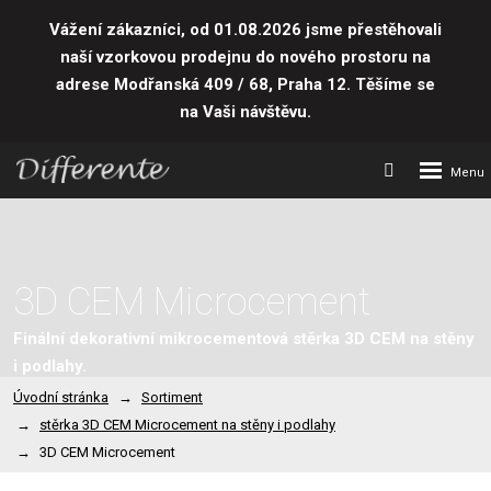
Vážení zákazníci, od 01.08.2026 jsme přestěhovali
naší vzorkovou prodejnu do nového prostoru
na
adrese Modřanská 409 / 68, Praha 12. Těšíme se
na Vaši návštěvu.
Rozbalení
Vyhledávání
menu
3D CEM Microcement
Finální dekorativní mikrocementová stěrka 3D CEM na stěny
i podlahy.
Úvodní stránka
Sortiment
stěrka 3D CEM Microcement na stěny i podlahy
3D CEM Microcement