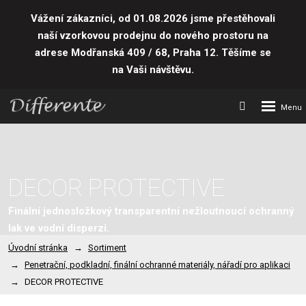
Vážení zákazníci, od 01.08.2026 jsme přestěhovali
naší vzorkovou prodejnu do nového prostoru
na
adrese Modřanská 409 / 68, Praha 12. Těšíme se
na Vaši návštěvu.
Rozbalení
Vyhledávání
menu
DECOR PROTECTIVE
Finální jednosložkový transparentní nežloutnoucí ochranný
lak ve vodní disperzi.
Úvodní stránka
Sortiment
Penetrační, podkladní, finální ochranné materiály, nářadí pro aplikaci
DECOR PROTECTIVE