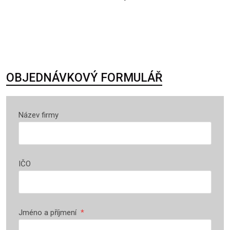
OBJEDNÁVKOVÝ FORMULÁŘ
Název firmy
IČO
Jméno a příjmení
*