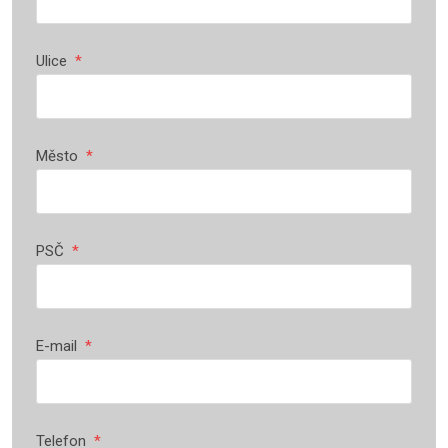
Ulice
*
Město
*
PSČ
*
E-mail
*
Telefon
*