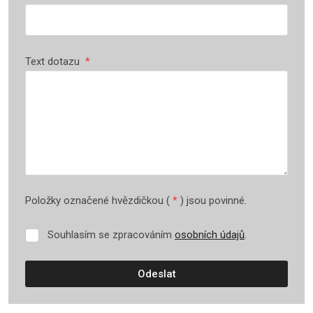
Text dotazu
*
Položky označené hvězdičkou (
*
) jsou povinné.
Souhlasím se zpracováním
osobních údajů
.
Souhlasím
se
zpracováním
Odeslat
osobních
údajů
.
Formulář