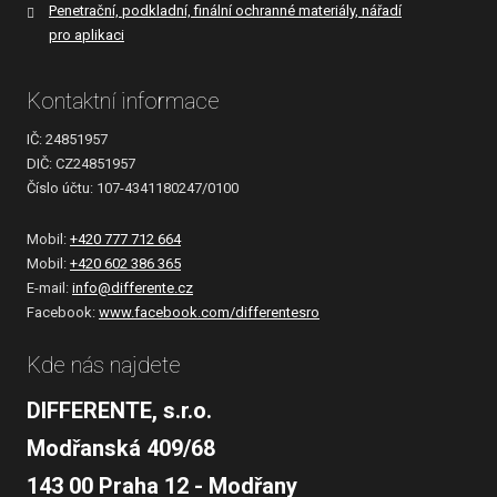
Penetrační, podkladní, finální ochranné materiály, nářadí
pro aplikaci
Kontaktní informace
IČ: 24851957
DIČ: CZ24851957
Číslo účtu: 107-4341180247/0100
Mobil:
+420 777 712 664
Mobil:
+420 602 386 365
E-mail:
info@differente.cz
Facebook:
www.facebook.com/differentesro
Kde nás najdete
DIFFERENTE, s.r.o.
Modřanská 409/68
143 00 Praha 12 - Modřany