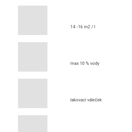
14 -16 m2 / l
max 10 % vody
lakovací váleček