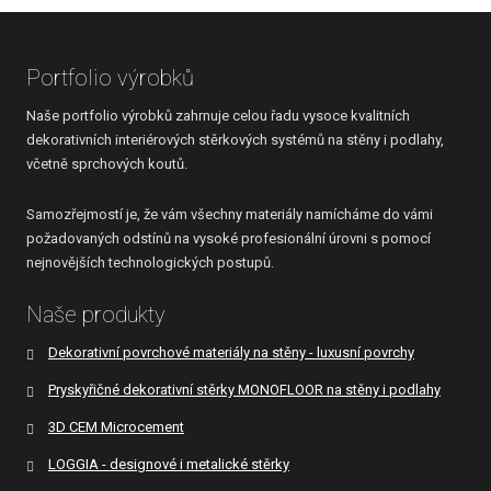
se
nepodařilo
Portfolio výrobků
odeslat.
Naše portfolio výrobků zahrnuje celou řadu vysoce kvalitních
dekorativních interiérových stěrkových systémů na stěny i podlahy,
včetně sprchových koutů.
Samozřejmostí je, že vám všechny materiály namícháme do vámi
požadovaných odstínů na vysoké profesionální úrovni s pomocí
nejnovějších technologických postupů.
Naše produkty
Dekorativní povrchové materiály na stěny - luxusní povrchy
Pryskyřičné dekorativní stěrky MONOFLOOR na stěny i podlahy
3D CEM Microcement
LOGGIA - designové i metalické stěrky